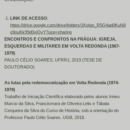
LINK DE ACESSO
:
https://drive.google.com/drive/folders/1KgIqo_R5G4ad0KuN8
g9ouKk99d0xjQvY?usp=sharing
ENCONTROS E CONFRONTOS NA FRÁGUA: IGREJA,
ESQUERDAS E MILITARES EM VOLTA REDONDA (1967-
1979)
PAULO CÉLIO SOARES, UFRRJ, 2019 (TESE DE
DOUTORADO)
As lutas pela redemocratização em Volta Redonda (1974-
1979)
Trabalho de Iniciação Científica elaborado pelos alunos Irineu
Marcio da Silva, Francismara de Oliveira Lelis e Tábata
Cerqueira da Silva do Curso de História, sob a orientação do
Professor Paulo Célio Soares. UGB, 2018.